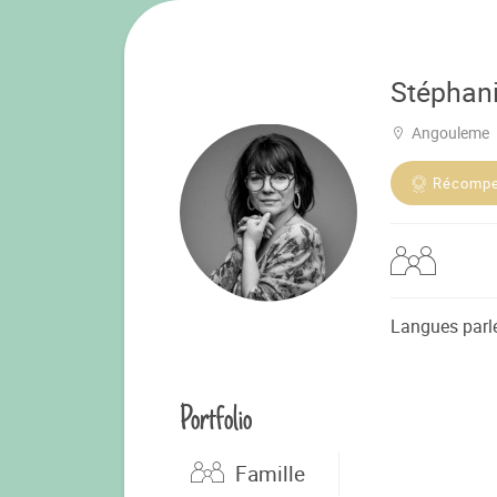
Stéphan
Angouleme
Récomp
Langues parl
Portfolio
Famille