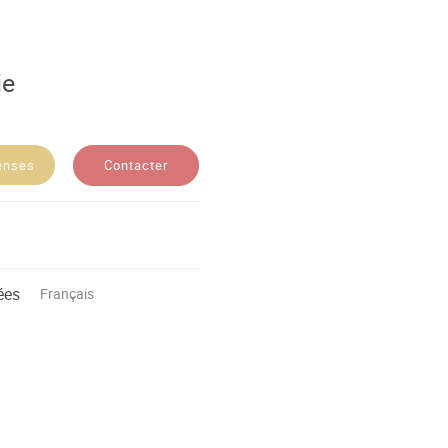
ie
Contacter
enses
ées
Français