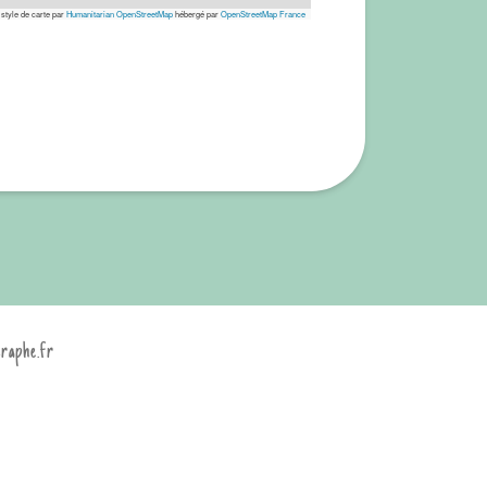
 style de carte par
Humanitarian OpenStreetMap
hébergé par
OpenStreetMap France
graphe.fr