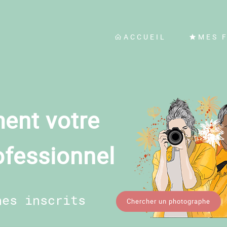
ACCUEIL
MES 
ent votre
ofessionnel
hes inscrits
Chercher un photographe