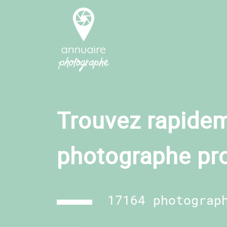
Trouvez rapidem
photographe pr
17164 photograp