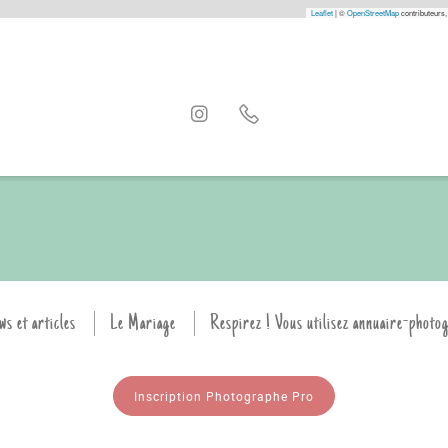
Leaflet
|
©
OpenStreetMap
contributeurs,
ws et articles
Le Mariage
Respirez ! Vous utilisez annuaire-photo
Inscription Photographe Pro