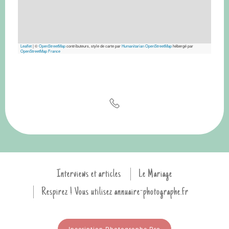
Leaflet
|
©
OpenStreetMap
contributeurs, style de carte par
Humanitarian OpenStreetMap
hébergé par
OpenStreetMap France
Interviews et articles
Le Mariage
Respirez ! Vous utilisez annuaire-photographe.fr