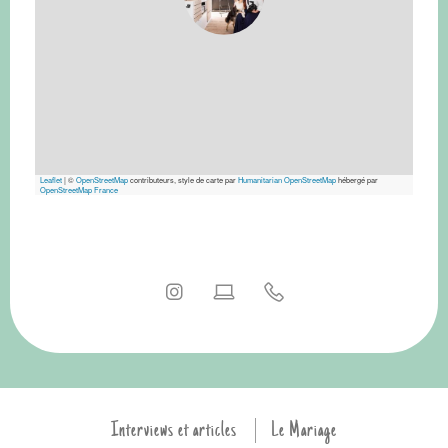
Leaflet
|
©
OpenStreetMap
contributeurs, style de carte par
Humanitarian OpenStreetMap
hébergé par
OpenStreetMap France
Interviews et articles
Le Mariage