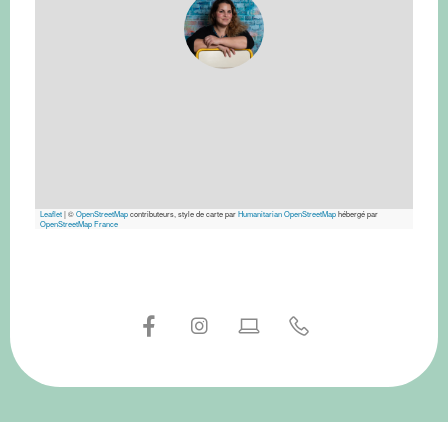
Leaflet
|
©
OpenStreetMap
contributeurs, style de carte par
Humanitarian OpenStreetMap
hébergé par
OpenStreetMap France