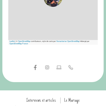
Leaflet
|
©
OpenStreetMap
contributeurs, style de carte par
Humanitarian OpenStreetMap
hébergé par
OpenStreetMap France
Interviews et articles
Le Mariage