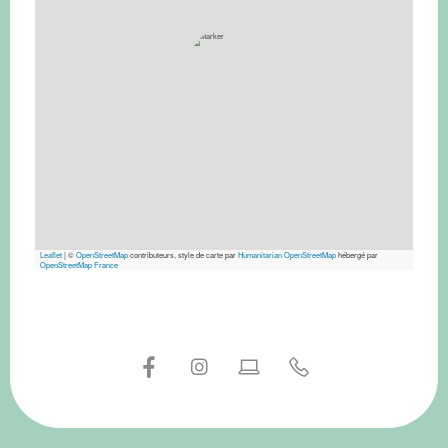
Leaflet
|
©
OpenStreetMap
contributeurs, style de carte par
Humanitarian OpenStreetMap
hébergé par
OpenStreetMap France