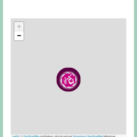
+
−
Leaflet
|
©
OpenStreetMap
contributeurs, style de carte par
Humanitarian OpenStreetMap
hébergé par