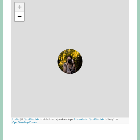
+
−
Leaflet
|
©
OpenStreetMap
contributeurs, style de carte par
Humanitarian OpenStreetMap
hébergé par
OpenStreetMap France