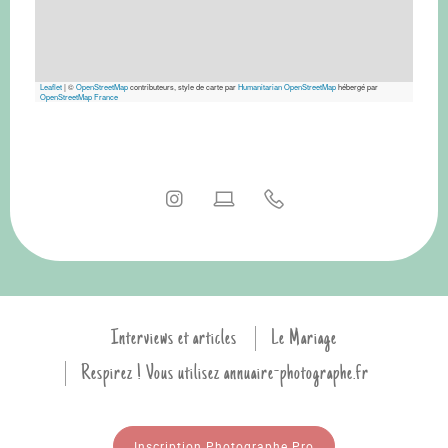
Leaflet
|
©
OpenStreetMap
contributeurs, style de carte par
Humanitarian OpenStreetMap
hébergé par
OpenStreetMap France
Interviews et articles
Le Mariage
Respirez ! Vous utilisez annuaire-photographe.fr
Inscription Photographe Pro