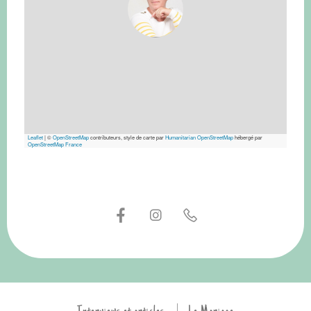
Leaflet
|
©
OpenStreetMap
contributeurs, style de carte par
Humanitarian OpenStreetMap
hébergé par
OpenStreetMap France