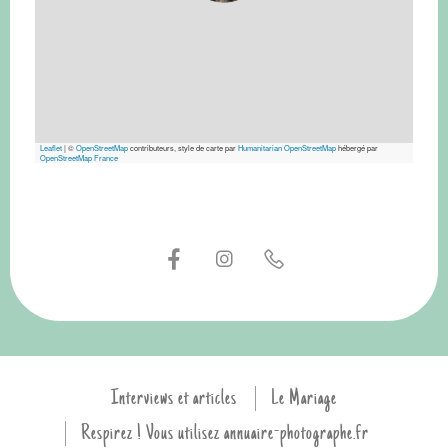
Leaflet
|
©
OpenStreetMap
contributeurs, style de carte par
Humanitarian OpenStreetMap
hébergé par
OpenStreetMap France
Interviews et articles
Le Mariage
Respirez ! Vous utilisez annuaire-photographe.fr