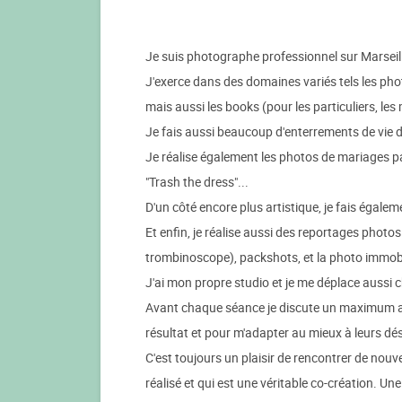
Je suis photographe professionnel sur Marseill
J'exerce dans des domaines variés tels les pho
mais aussi les books (pour les particuliers, l
Je fais aussi beaucoup d'enterrements de vie de
Je réalise également les photos de mariages pa
"Trash the dress"...
D'un côté encore plus artistique, je fais égal
Et enfin, je réalise aussi des reportages photo
trombinoscope), packshots, et la photo immobi
J'ai mon propre studio et je me déplace aussi che
Avant chaque séance je discute un maximum av
résultat et pour m'adapter au mieux à leurs dés
C'est toujours un plaisir de rencontrer de nouv
réalisé et qui est une véritable co-création. U