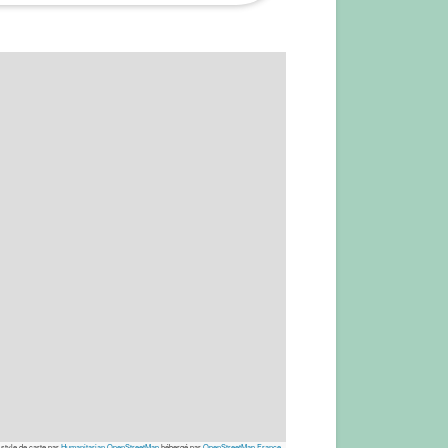
 style de carte par
Humanitarian OpenStreetMap
hébergé par
OpenStreetMap France