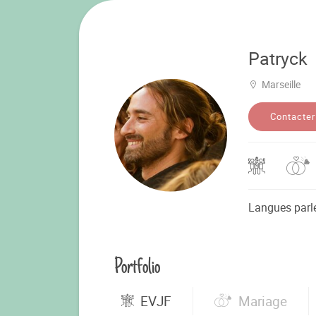
Patryck
Marseille
Contacter
Langues parl
Portfolio
EVJF
Mariage