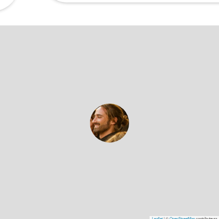
Leaflet
|
©
OpenStreetMap
contributeurs,