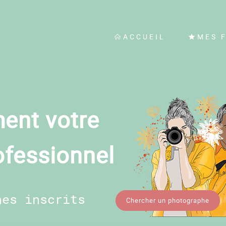
ACCUEIL
MES 
ent votre
ofessionnel
hes inscrits
Chercher un photographe