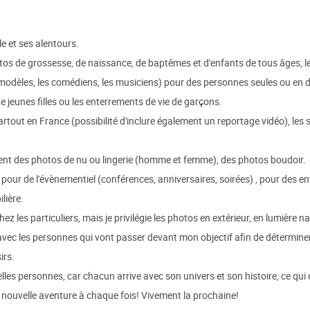
e et ses alentours.
tos de grossesse, de naissance, de baptêmes et d'enfants de tous âges, le
es modèles, les comédiens, les musiciens) pour des personnes seules ou en 
 jeunes filles ou les enterrements de vie de garçons.
rtout en France (possibilité d'inclure également un reportage vidéo), le
ement des photos de nu ou lingerie (homme et femme), des photos boudoir.
s pour de l'évènementiel (conférences, anniversaires, soirées) , pour des e
lière.
z les particuliers, mais je privilégie les photos en extérieur, en lumière na
ec les personnes qui vont passer devant mon objectif afin de détermine
irs.
elles personnes, car chacun arrive avec son univers et son histoire, ce qu
ne nouvelle aventure à chaque fois! Vivement la prochaine!