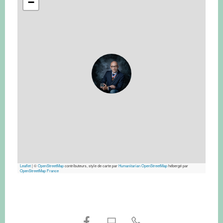
−
Leaflet
|
©
OpenStreetMap
contributeurs, style de carte par
Humanitarian OpenStreetMap
hébergé par
OpenStreetMap France