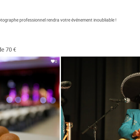
tographe professionnel rendra votre événement inoubliable !
de 70 €
0