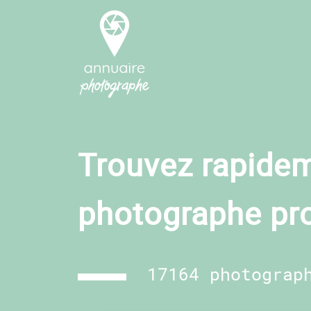
Trouvez rapidem
photographe pr
17164 photograp