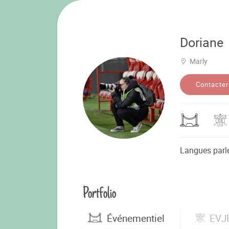
Doriane
Marly
Contacter
Langues parl
Portfolio
Événementiel
EVJ