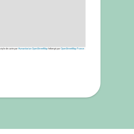
 style de carte par
Humanitarian OpenStreetMap
hébergé par
OpenStreetMap France