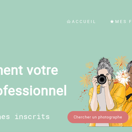
ACCUEIL
MES 
ent votre
ofessionnel
hes inscrits
Chercher un photographe