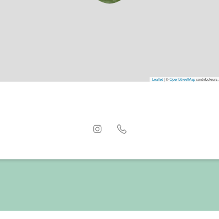
Leaflet
|
©
OpenStreetMap
contributeurs,