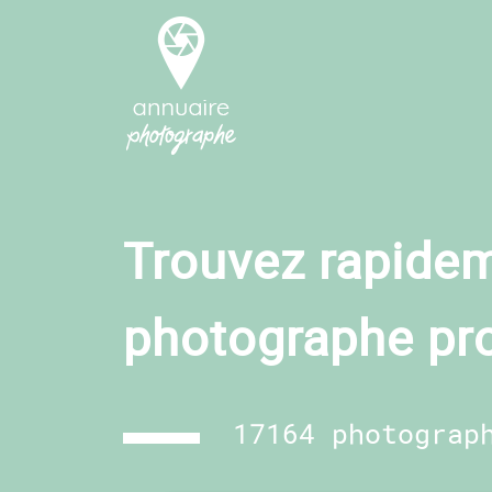
Trouvez rapidem
photographe pr
17164 photograp