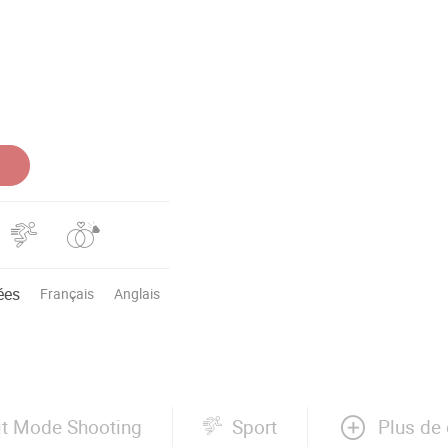
ées
Français
Anglais
Plus de 
it Mode Shooting
Sport