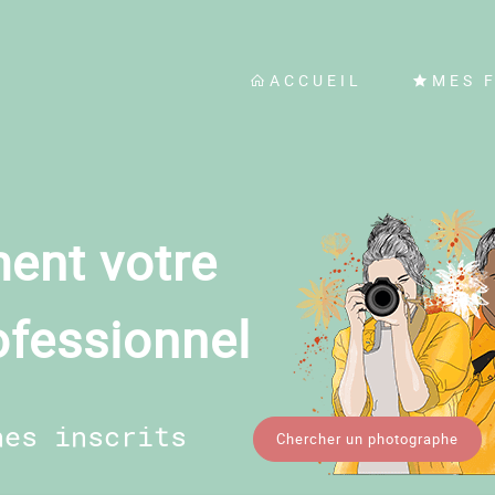
ACCUEIL
MES 
ent votre
ofessionnel
hes inscrits
Chercher un photographe