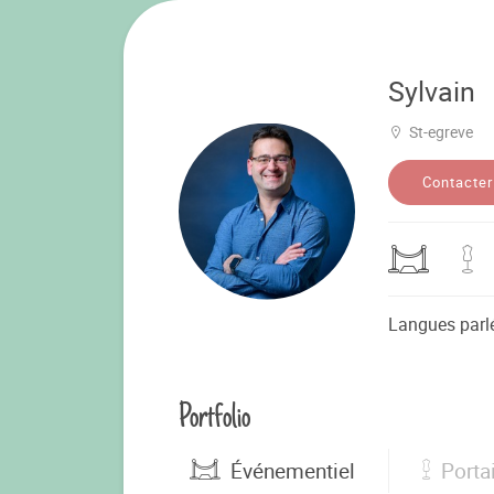
Sylvain
St-egreve
Contacter
Langues parl
Portfolio
Événementiel
Porta