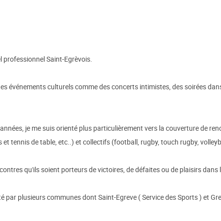
l professionnel Saint-Egrèvois.
des événements culturels comme des concerts intimistes, des soirées dans
nnées, je me suis orienté plus particulièrement vers la couverture de renc
et tennis de table, etc..) et collectifs (football, rugby, touch rugby, volleyba
ncontres qu'ils soient porteurs de victoires, de défaites ou de plaisirs dans l
té par plusieurs communes dont Saint-Egreve ( Service des Sports ) et Gre