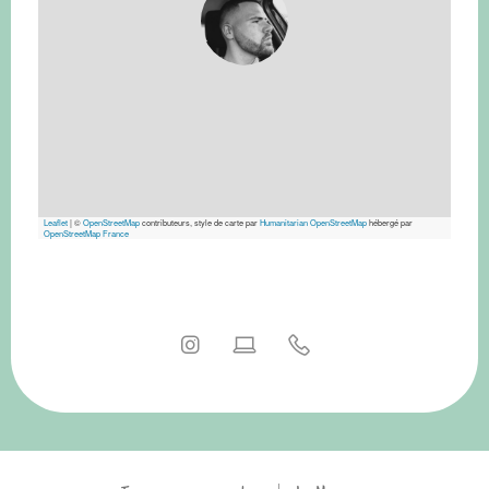
Leaflet
|
©
OpenStreetMap
contributeurs, style de carte par
Humanitarian OpenStreetMap
hébergé par
OpenStreetMap France