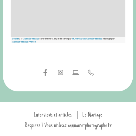
Leaflet
|
©
OpenStreetMap
contributeurs, style de carte par
Humanitarian OpenStreetMap
hébergé par
OpenStreetMap France
Interviews et articles
Le Mariage
Respirez ! Vous utilisez annuaire-photographe.fr