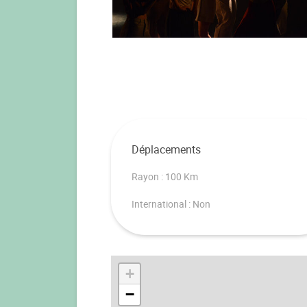
Déplacements
Rayon : 100 Km
International : Non
+
−