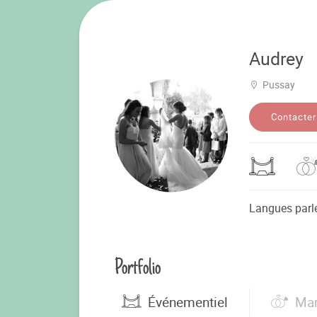
Audrey
Pussay
Contacter
Langues parl
Portfolio
Événementiel
Mar