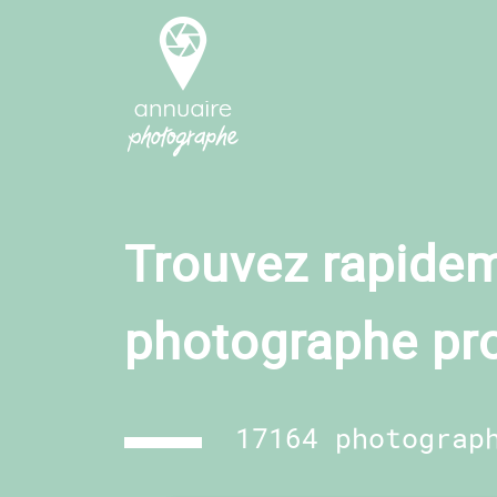
Trouvez rapidem
photographe pr
17164 photograp