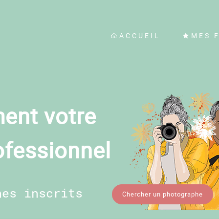
ACCUEIL
MES 
ent votre
ofessionnel
hes inscrits
Chercher un photographe