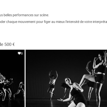
us belles performances sur scène.
er chaque mouvement pour figer au mieux l'intensité de votre interpréta
de 500 €
0