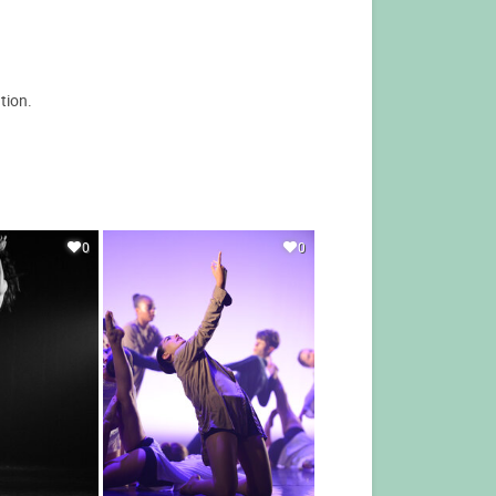
tion.
0
0