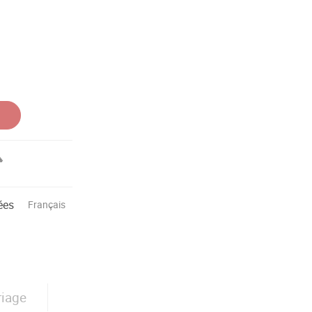
ées
Français
iage