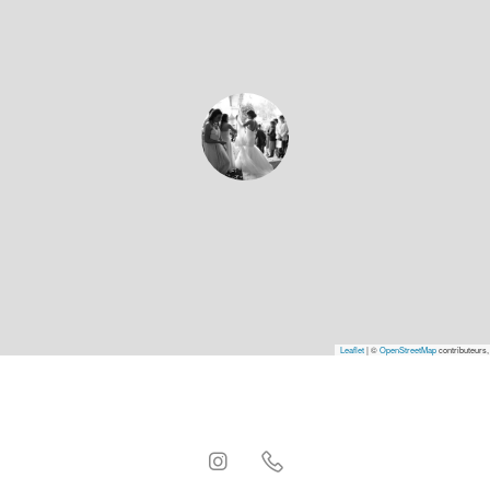
Leaflet
|
©
OpenStreetMap
contributeurs,