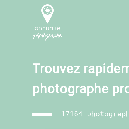
Trouvez rapidem
photographe pr
17164 photograp