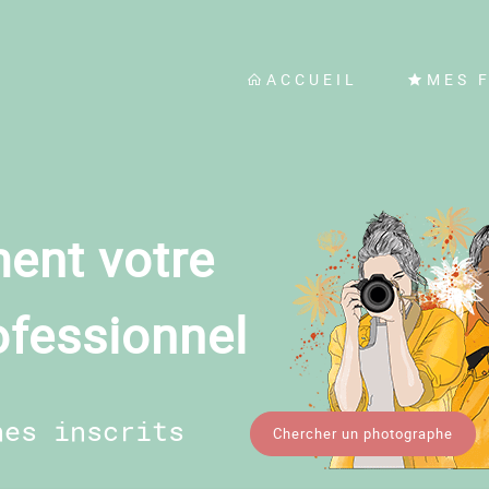
ACCUEIL
MES 
ent votre
ofessionnel
hes inscrits
Chercher un photographe