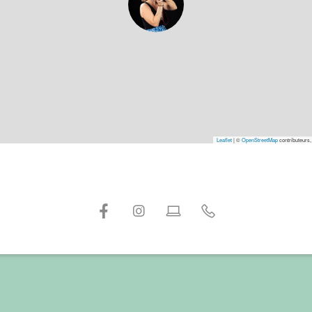
Leaflet
|
©
OpenStreetMap
contributeurs,