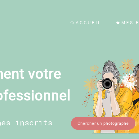
ACCUEIL
MES 
ent votre
ofessionnel
hes inscrits
Chercher un photographe