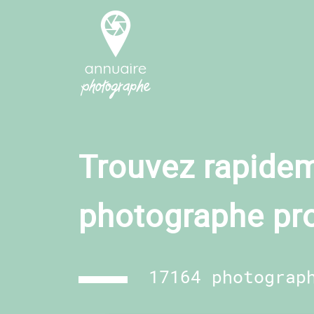
Trouvez rapidem
photographe pr
17164 photograp