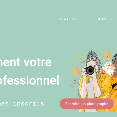
ACCUEIL
MES 
ent votre
ofessionnel
hes inscrits
Chercher un photographe