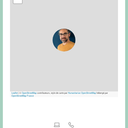
Leaflet
|
©
OpenStreetMap
contributeurs, style de carte par
Humanitarian OpenStreetMap
hébergé par
OpenStreetMap France