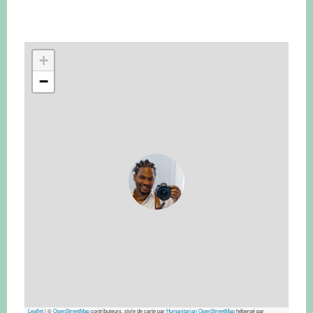
+
−
Leaflet
|
©
OpenStreetMap
contributeurs, style de carte par
Humanitarian OpenStreetMap
hébergé par