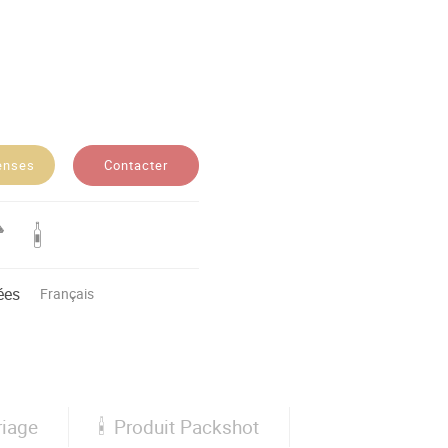
Contacter
enses
ées
Français
iage
Produit Packshot