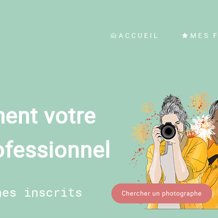
ACCUEIL
MES 
ent votre
ofessionnel
hes inscrits
Chercher un photographe