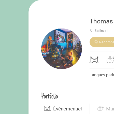
Thomas
Bailleval
Récomp
Langues parl
Portfolio
Événementiel
Mar