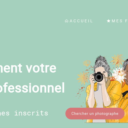
ACCUEIL
MES 
ent votre
ofessionnel
hes inscrits
Chercher un photographe