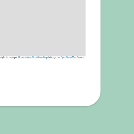
 style de carte par
Humanitarian OpenStreetMap
hébergé par
OpenStreetMap France