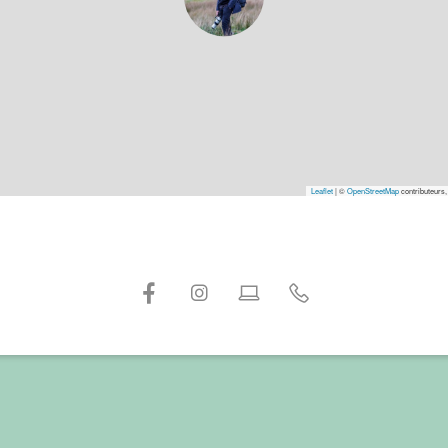
Leaflet
|
©
OpenStreetMap
contributeurs,