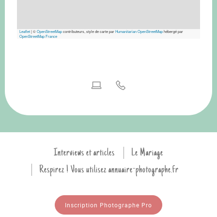
Leaflet
|
©
OpenStreetMap
contributeurs, style de carte par
Humanitarian OpenStreetMap
hébergé par
OpenStreetMap France
Interviews et articles
Le Mariage
Respirez ! Vous utilisez annuaire-photographe.fr
Inscription Photographe Pro