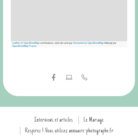
Leaflet
|
©
OpenStreetMap
contributeurs, style de carte par
Humanitarian OpenStreetMap
hébergé par
OpenStreetMap France
Interviews et articles
Le Mariage
Respirez ! Vous utilisez annuaire-photographe.fr