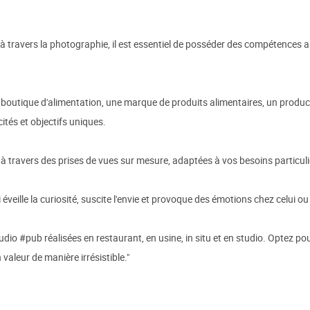
 à travers la photographie, il est essentiel de posséder des compétences ap
e boutique d'alimentation, une marque de produits alimentaires, un produ
cités et objectifs uniques.
à travers des prises de vues sur mesure, adaptées à vos besoins particuli
éveille la curiosité, suscite l'envie et provoque des émotions chez celui ou 
o #pub réalisées en restaurant, en usine, in situ et en studio. Optez po
 valeur de manière irrésistible."