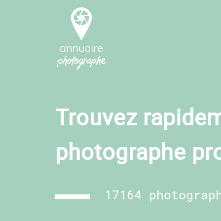
Trouvez rapidem
photographe pr
17164 photograp