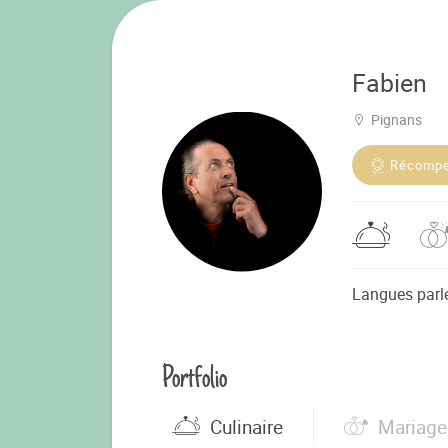
Fabien
Pignans
Récomp
Langues parl
Portfolio
Culinaire
Mariage