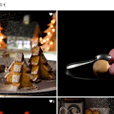
0 €
0
0