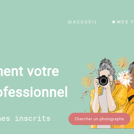
ACCUEIL
MES 
ent votre
ofessionnel
hes inscrits
Chercher un photographe