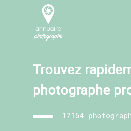
Trouvez rapidem
photographe pr
17164 photograp