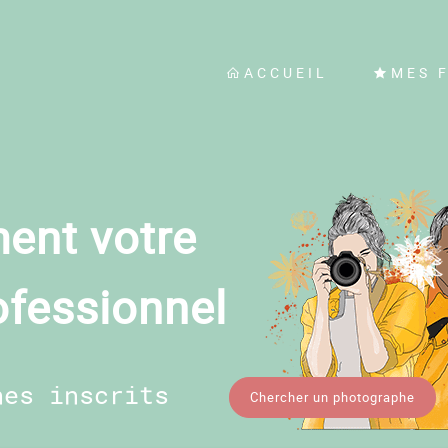
ACCUEIL
MES 
ent votre
ofessionnel
hes inscrits
Chercher un photographe