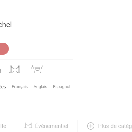
chel
ées
Français
Anglais
Espagnol
Plus de catég
lle
Événementiel