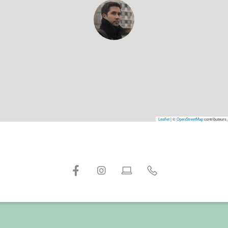
Leaflet
|
©
OpenStreetMap
contributeurs,