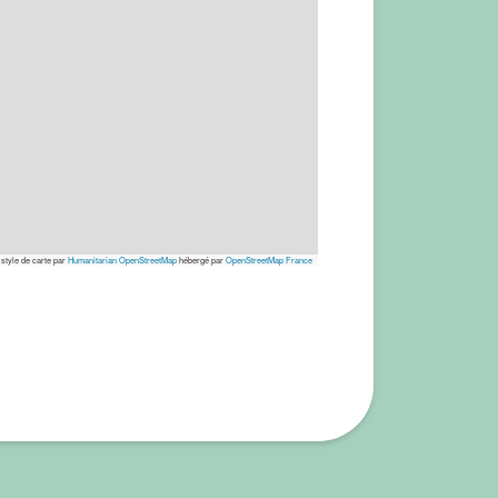
 style de carte par
Humanitarian OpenStreetMap
hébergé par
OpenStreetMap France