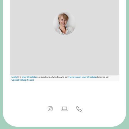
Leaflet
|
©
OpenStreetMap
contributeurs, style de carte par
Humanitarian OpenStreetMap
hébergé par
OpenStreetMap France