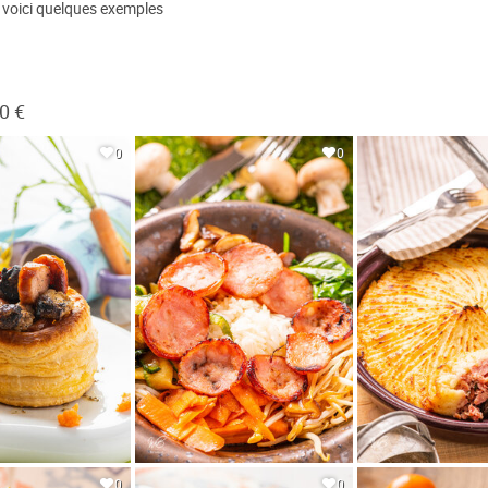
, voici quelques exemples
0 €
0
0
0
0