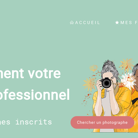
ACCUEIL
MES 
ent votre
ofessionnel
hes inscrits
Chercher un photographe