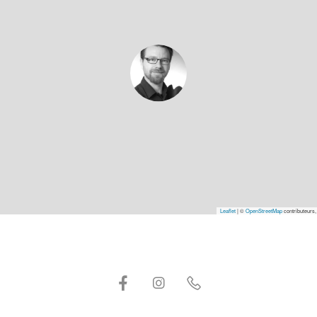
Leaflet
|
©
OpenStreetMap
contributeurs,