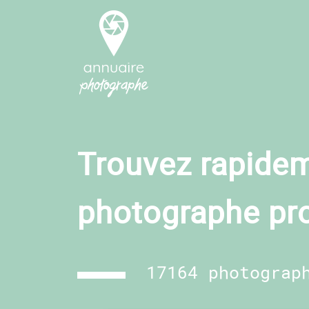
Trouvez rapidem
photographe pr
17164 photograp