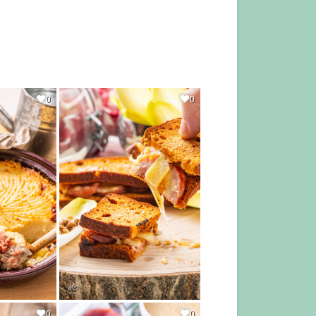
0
0
0
0