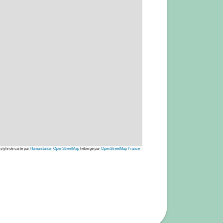
 style de carte par
Humanitarian OpenStreetMap
hébergé par
OpenStreetMap France