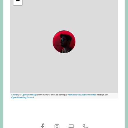
−
Leaflet
|
©
OpenStreetMap
contributeurs, style de carte par
Humanitarian OpenStreetMap
hébergé par
OpenStreetMap France