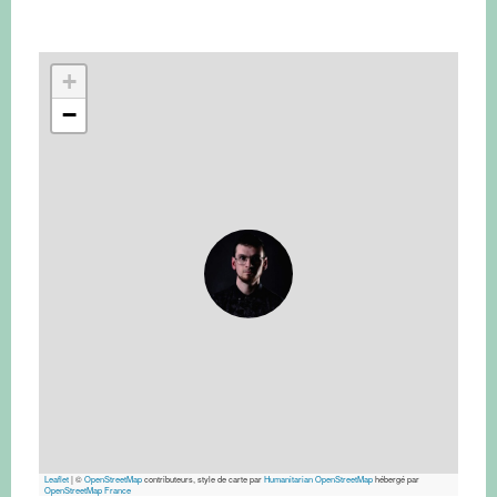
+
−
Leaflet
|
©
OpenStreetMap
contributeurs, style de carte par
Humanitarian OpenStreetMap
hébergé par
OpenStreetMap France