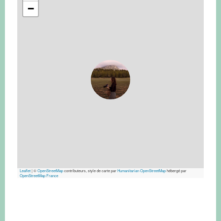
−
Leaflet
|
©
OpenStreetMap
contributeurs, style de carte par
Humanitarian OpenStreetMap
hébergé par
OpenStreetMap France