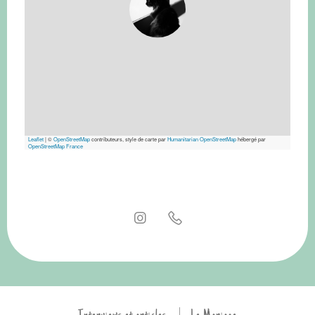
Leaflet
|
©
OpenStreetMap
contributeurs, style de carte par
Humanitarian OpenStreetMap
hébergé par
OpenStreetMap France