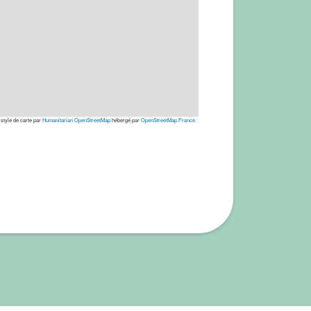
 style de carte par
Humanitarian OpenStreetMap
hébergé par
OpenStreetMap France