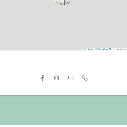
Leaflet
|
©
OpenStreetMap
contributeurs,