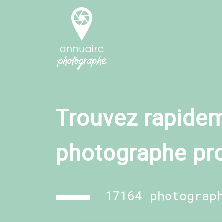
Trouvez rapidem
photographe pr
17164 photograp