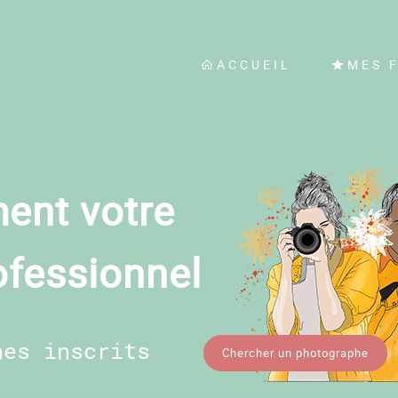
ACCUEIL
MES 
ent votre
ofessionnel
hes inscrits
Chercher un photographe