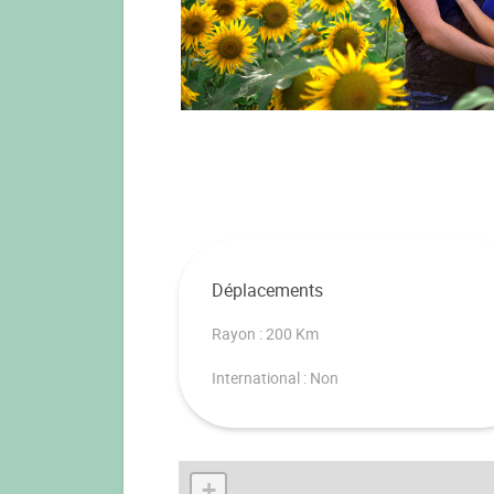
Déplacements
Rayon : 200 Km
International : Non
+