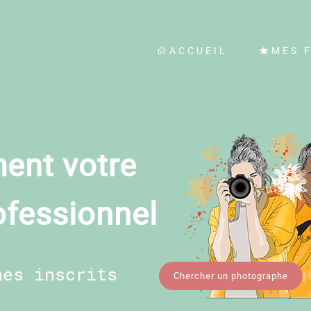
ACCUEIL
MES 
ent votre
ofessionnel
hes inscrits
Chercher un photographe