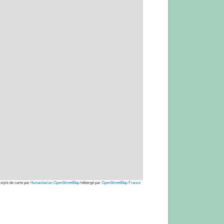
 style de carte par
Humanitarian OpenStreetMap
hébergé par
OpenStreetMap France