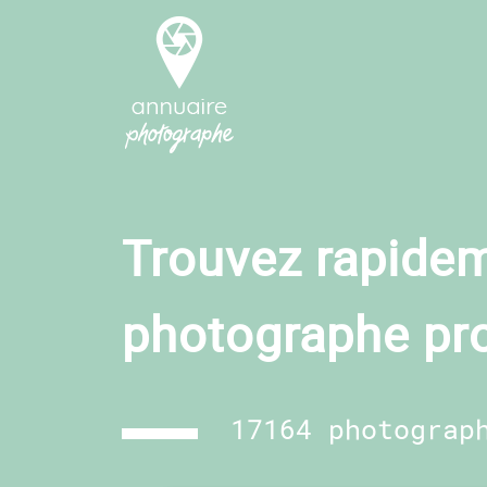
Trouvez rapidem
photographe pr
17164 photograp