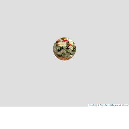
Leaflet
|
©
OpenStreetMap
contributeurs,