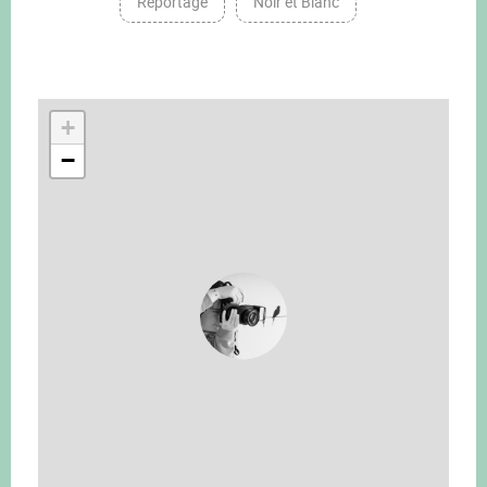
Reportage
Noir et Blanc
+
−