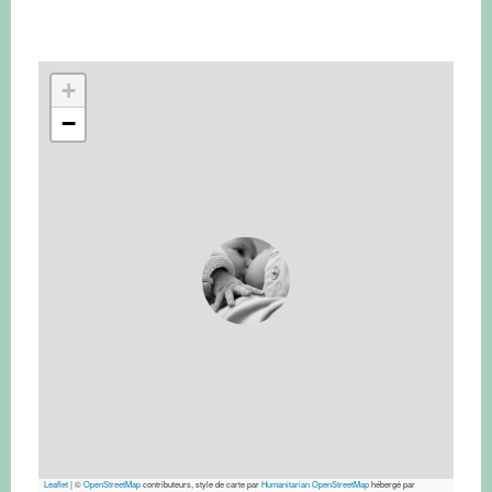
+
−
Leaflet
|
©
OpenStreetMap
contributeurs, style de carte par
Humanitarian OpenStreetMap
hébergé par