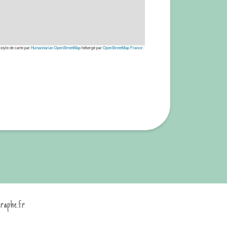
 style de carte par
Humanitarian OpenStreetMap
hébergé par
OpenStreetMap France
graphe.fr