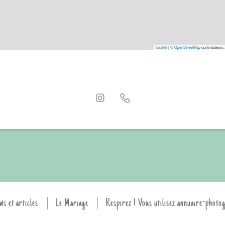
Leaflet
|
©
OpenStreetMap
contributeurs,
ws et articles
Le Mariage
Respirez ! Vous utilisez annuaire-photo