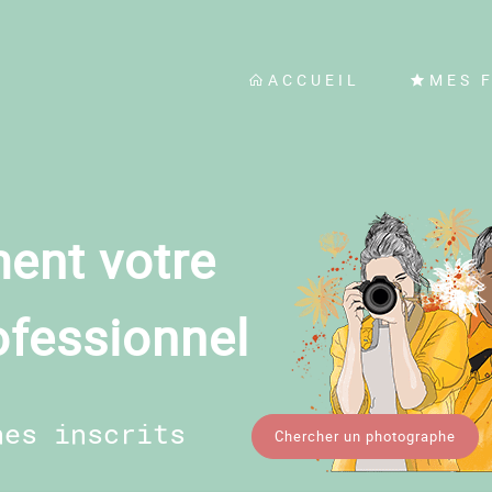
ACCUEIL
MES 
ent votre
ofessionnel
hes inscrits
Chercher un photographe