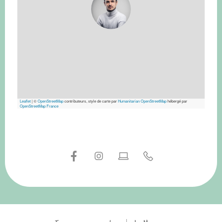
Leaflet
|
©
OpenStreetMap
contributeurs, style de carte par
Humanitarian OpenStreetMap
hébergé par
OpenStreetMap France