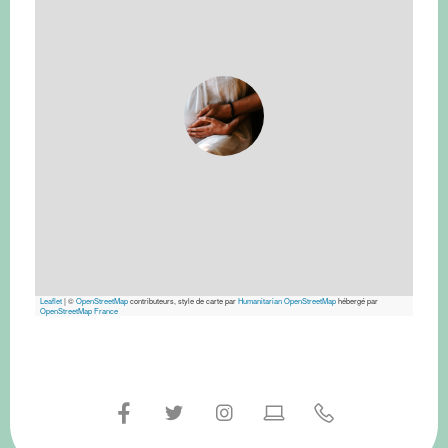
Leaflet
|
©
OpenStreetMap
contributeurs, style de carte par
Humanitarian OpenStreetMap
hébergé par
OpenStreetMap France