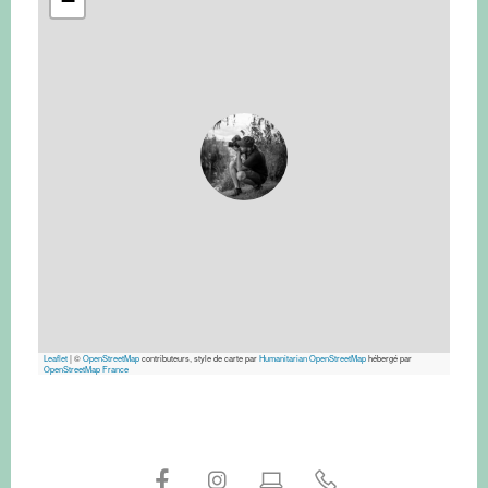
−
Leaflet
|
©
OpenStreetMap
contributeurs, style de carte par
Humanitarian OpenStreetMap
hébergé par
OpenStreetMap France