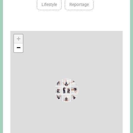
Lifestyle
Reportage
+
−