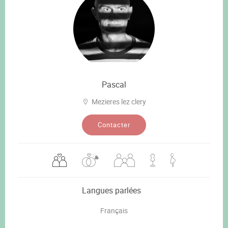
Pascal
Mezieres lez clery
Contacter
Langues parlées
Français