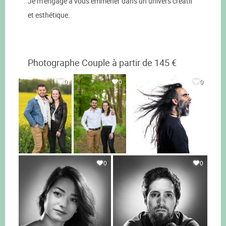
Je m’engage à vous emmener dans un univers créatif
et esthétique.
Photographe Couple à partir de 145 €
0
0
0
0
0