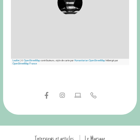
Leaflet
|
©
OpenStreetMap
contributeurs, style de carte par
Humanitarian OpenStreetMap
hébergé par
OpenStreetMap France
Interviews et articles
Le Mariage