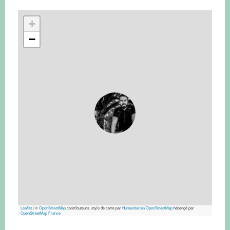
+
−
Leaflet
|
©
OpenStreetMap
contributeurs, style de carte par
Humanitarian OpenStreetMap
hébergé par
OpenStreetMap France