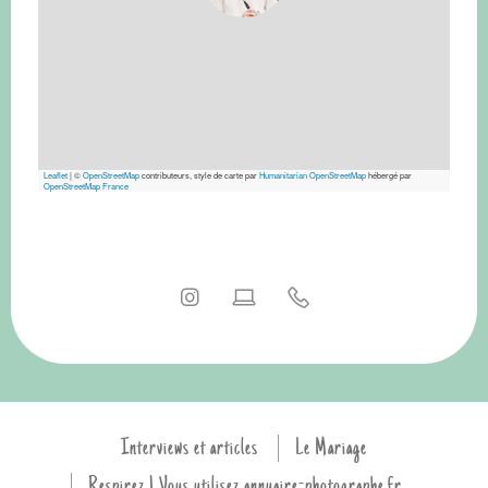
Leaflet
|
©
OpenStreetMap
contributeurs, style de carte par
Humanitarian OpenStreetMap
hébergé par
OpenStreetMap France
Interviews et articles
Le Mariage
Respirez ! Vous utilisez annuaire-photographe.fr