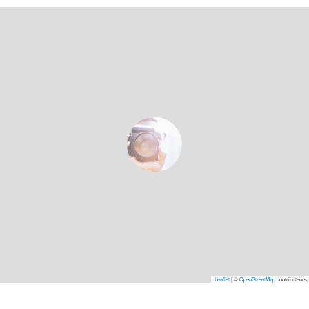
Leaflet
|
©
OpenStreetMap
contributeurs,