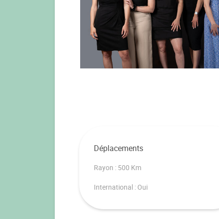
Déplacements
Rayon : 500 Km
International : Oui