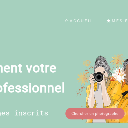
ACCUEIL
MES 
ent votre
ofessionnel
hes inscrits
Chercher un photographe