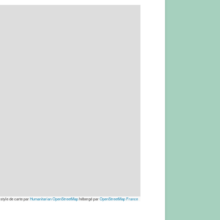
 style de carte par
Humanitarian OpenStreetMap
hébergé par
OpenStreetMap France