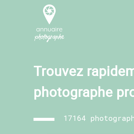
Trouvez rapidem
photographe pr
17164 photograp