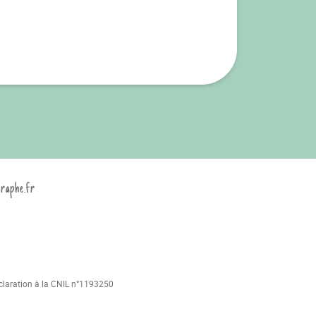
graphe.fr
déclaration à la CNIL n°1193250