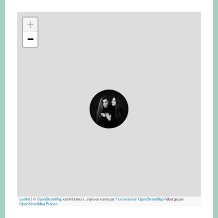
+
−
Leaflet
|
©
OpenStreetMap
contributeurs, style de carte par
Humanitarian OpenStreetMap
hébergé par
OpenStreetMap France