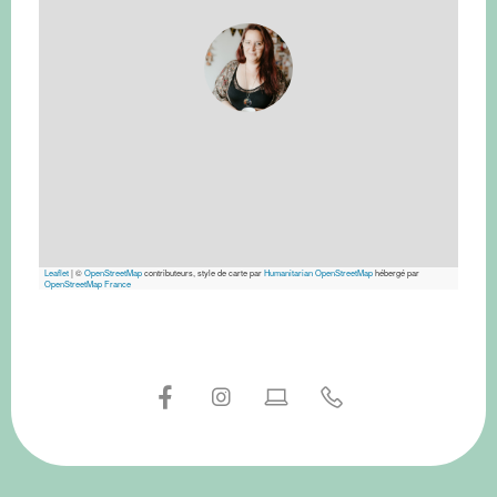
Leaflet
|
©
OpenStreetMap
contributeurs, style de carte par
Humanitarian OpenStreetMap
hébergé par
OpenStreetMap France